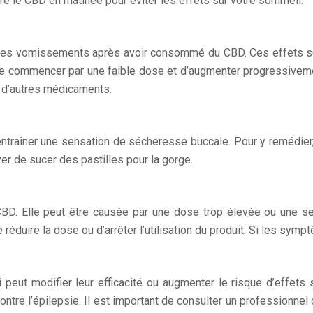
e le CBD en matinée pour éviter les effets sur votre sommeil.
des vomissements après avoir consommé du CBD. Ces effets sec
é de commencer par une faible dose et d’augmenter progressiveme
 d’autres médicaments.
entraîner une sensation de sécheresse buccale. Pour y remédier, 
 de sucer des pastilles pour la gorge.
BD. Elle peut être causée par une dose trop élevée ou une sens
éduire la dose ou d’arrêter l’utilisation du produit. Si les symp
peut modifier leur efficacité ou augmenter le risque d’effets
ntre l’épilepsie. Il est important de consulter un professionne