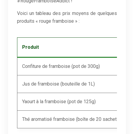
#RougeFramboiseAddict !
Voici un tableau des prix moyens de quelques
produits « rouge framboise » :
Produit
P
Confiture de framboise (pot de 300g)
3
Jus de framboise (bouteille de 1L)
4
Yaourt à la framboise (pot de 125g)
0
Thé aromatisé framboise (boîte de 20 sachets)
5