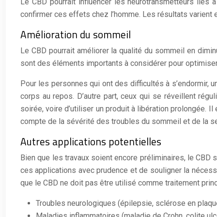
Le CBD pourrait influencer les neurotransmetteurs liés à
confirmer ces effets chez l’homme. Les résultats varient e
Amélioration du sommeil
Le CBD pourrait améliorer la qualité du sommeil en diminu
sont des éléments importants à considérer pour optimiser
Pour les personnes qui ont des difficultés à s’endormir, u
corps au repos. D’autre part, ceux qui se réveillent régu
soirée, voire d’utiliser un produit à libération prolongée.
compte de la sévérité des troubles du sommeil et de la se
Autres applications potentielles
Bien que les travaux soient encore préliminaires, le CBD s
ces applications avec prudence et de souligner la nécessit
que le CBD ne doit pas être utilisé comme traitement princi
Troubles neurologiques (épilepsie, sclérose en plaqu
Maladies inflammatoires (maladie de Crohn, colite ul