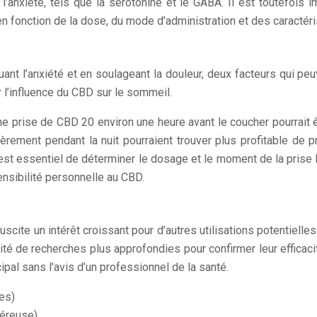
 l’anxiété, tels que la sérotonine et le GABA. Il est toutefoi
n fonction de la dose, du mode d’administration et des caractéri
ant l’anxiété et en soulageant la douleur, deux facteurs qui pe
 l’influence du CBD sur le sommeil.
ne prise de CBD 20 environ une heure avant le coucher pourrait êt
lièrement pendant la nuit pourraient trouver plus profitable d
 Il est essentiel de déterminer le dosage et le moment de la prise 
nsibilité personnelle au CBD.
uscite un intérêt croissant pour d’autres utilisations potentielle
é de recherches plus approfondies pour confirmer leur efficacité
pal sans l’avis d’un professionnel de la santé.
es)
céreuse)