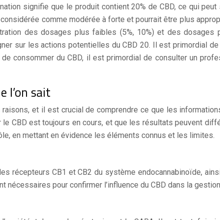
ion signifie que le produit contient 20% de CBD, ce qui peut s
t considérée comme modérée à forte et pourrait être plus appropr
entration des dosages plus faibles (5%, 10%) et des dosages p
gner sur les actions potentielles du CBD 20. Il est primordial 
 de consommer du CBD, il est primordial de consulter un profess
e l’on sait
 raisons, et il est crucial de comprendre ce que les informatio
r le CBD est toujours en cours, et que les résultats peuvent diff
ôle, en mettant en évidence les éléments connus et les limites.
 les récepteurs CB1 et CB2 du système endocannabinoïde, ainsi q
nt nécessaires pour confirmer l’influence du CBD dans la gestion 