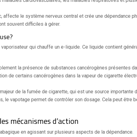
s maladies cardiovasculaires, les maladies respiratoires et plu
ac, affecte le système nerveux central et crée une dépendance
ont souvent difficiles à gérer.
euse?
vaporisateur qui chauffe un e-liquide. Ce liquide contient généra
rablement la présence de substances cancérogènes présentes dan
ion de certains cancérogènes dans la vapeur de cigarette électro
majeur de la fumée de cigarette, qui est une source importante
es, le vapotage permet de contrôler son dosage. Cela peut être b
 les mécanismes d’action
 tabagique en agissant sur plusieurs aspects de la dépendance.