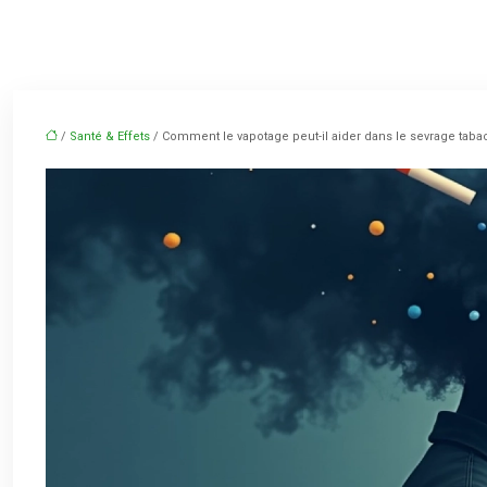
/
Santé & Effets
/ Comment le vapotage peut-il aider dans le sevrage taba