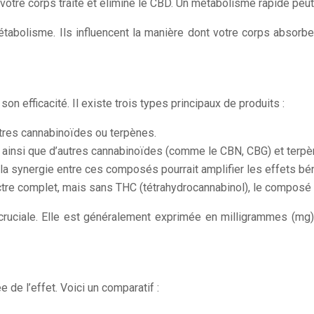
 votre corps traite et élimine le CBD. Un métabolisme rapide pe
tabolisme. Ils influencent la manière dont votre corps absorbe 
on efficacité. Il existe trois types principaux de produits :
tres cannabinoïdes ou terpènes.
ainsi que d’autres cannabinoïdes (comme le CBN, CBG) et terpèn
la synergie entre ces composés pourrait amplifier les effets b
ctre complet, mais sans THC (tétrahydrocannabinol), le composé
uciale. Elle est généralement exprimée en milligrammes (mg) p
e de l’effet. Voici un comparatif :