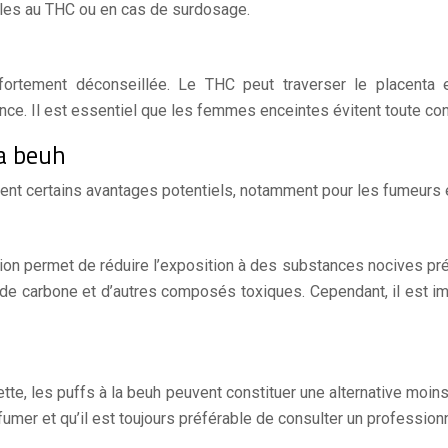
bles au THC ou en cas de surdosage.
tement déconseillée. Le THC peut traverser le placenta e
ce. Il est essentiel que les femmes enceintes évitent toute 
la beuh
tent certains avantages potentiels, notamment pour les fumeurs e
on permet de réduire l’exposition à des substances nocives pré
e carbone et d’autres composés toxiques. Cependant, il est imp
ette, les puffs à la beuh peuvent constituer une alternative moin
 fumer et qu’il est toujours préférable de consulter un profession