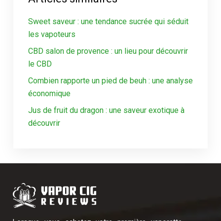
Sweet saveur : une tendance sucrée qui séduit
les vapoteurs
CBD salon de provence : un lieu pour découvrir
le CBD
Combien rapporte un pied de beuh : une analyse
économique
Jus de fruit du dragon : une saveur exotique à
découvrir