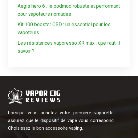
Aegis hero 6 : le podmod robuste et performant
pour vapoteurs nomades
Kit 100 booster CBD : un essentiel pour les
vapoteurs
Les résistances vaporesso XR max : que faut-il
savoir ?
Lorsque vous achetez votre première vaporette,
assurez que le dispositif de vape vous correspond.
Choisissez le bon accessoire vaping.