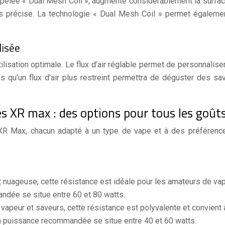
pelée « Dual Mesh Coil », augmente considérablement la surface
 précise. La technologie « Dual Mesh Coil » permet également u
lisée
isation optimale. Le flux d’air réglable permet de personnalise
dis qu’un flux d’air plus restreint permettra de déguster des s
s XR max : des options pour tous les goût
R Max, chacun adapté à un type de vape et à des préférence
 nuageuse, cette résistance est idéale pour les amateurs de vap
ndée se situe entre 60 et 80 watts.
 vapeur et saveurs, cette résistance est polyvalente et convient à
Sa puissance recommandée se situe entre 40 et 60 watts.