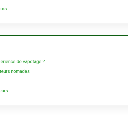
eurs
périence de vapotage ?
poteurs nomades
eurs