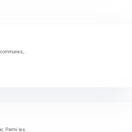
és communes,…
ac. Parmi les…