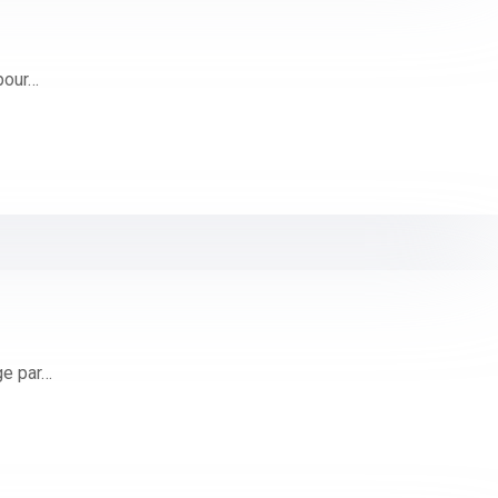
pour…
ge par…