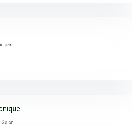
que pas…
ronique
e. Selon…