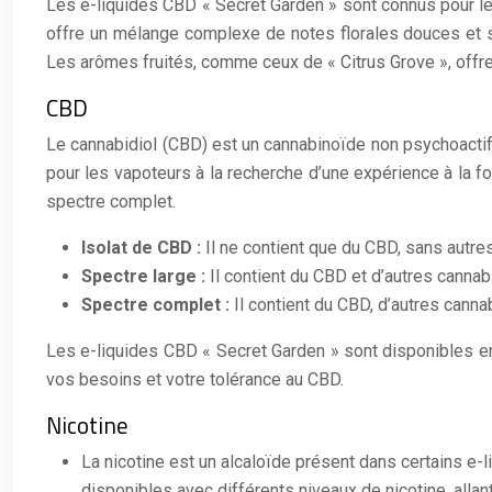
Les e-liquides CBD « Secret Garden » sont connus pour leu
offre un mélange complexe de notes florales douces et suc
Les arômes fruités, comme ceux de « Citrus Grove », offren
CBD
Le cannabidiol (CBD) est un cannabinoïde non psychoactif p
pour les vapoteurs à la recherche d’une expérience à la f
spectre complet.
Isolat de CBD :
Il ne contient que du CBD, sans autres
Spectre large :
Il contient du CBD et d’autres cannab
Spectre complet :
Il contient du CBD, d’autres cann
Les e-liquides CBD « Secret Garden » sont disponibles en
vos besoins et votre tolérance au CBD.
Nicotine
La nicotine est un alcaloïde présent dans certains e-
disponibles avec différents niveaux de nicotine, allan