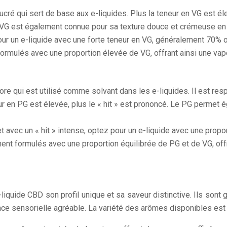
sucré qui sert de base aux e-liquides. Plus la teneur en VG est é
a VG est également connue pour sa texture douce et crémeuse en
r un e-liquide avec une forte teneur en VG, généralement 70% o
ormulés avec une proportion élevée de VG, offrant ainsi une vap
odore qui est utilisé comme solvant dans les e-liquides. Il est re
neur en PG est élevée, plus le « hit » est prononcé. Le PG permet
t avec un « hit » intense, optez pour un e-liquide avec une prop
nt formulés avec une proportion équilibrée de PG et de VG, off
uide CBD son profil unique et sa saveur distinctive. Ils sont g
 sensorielle agréable. La variété des arômes disponibles est v