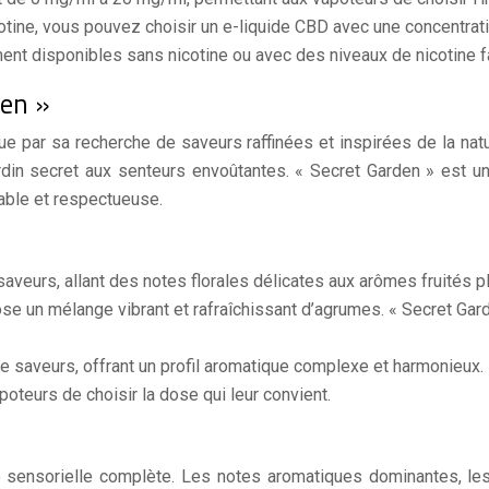
ine, vous pouvez choisir un e-liquide CBD avec une concentration
nt disponibles sans nicotine ou avec des niveaux de nicotine fa
den »
 par sa recherche de saveurs raffinées et inspirées de la natu
ardin secret aux senteurs envoûtantes. « Secret Garden » est u
ble et respectueuse.
veurs, allant des notes florales délicates aux arômes fruités pl
ose un mélange vibrant et rafraîchissant d’agrumes. « Secret Ga
saveurs, offrant un profil aromatique complexe et harmonieux. 
oteurs de choisir la dose qui leur convient.
e sensorielle complète. Les notes aromatiques dominantes, les