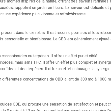
rs arômes inspirés de la nature, offrant des saveurs raffinées
rées, rappelant un jardin en fleurs. La saveur est délicate et p
t une expérience plus vibrante et rafraîchissante.
résent dans le cannabis. Il est reconnu pour ses effets relaxant
ois sensorielle et bienfaisante. Le CBD est généralement ajouté 
 cannabinoïdes ou terpènes. Il offre un effet pur et ciblé.
inoïdes, mais sans THC. Il offre un effet plus complet et synerg
abinoïdes et des terpènes. Il offre un effet entourage, la synerg
 différentes concentrations de CBD, allant de 300 mg à 1000 mg
liquides CBD, qui procure une sensation de satisfaction et peut
t de 0 mg/ml à 20 mg/ml, permettant aux vapoteurs de choisir l’in