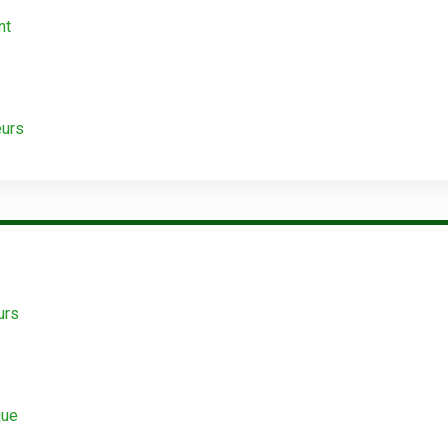
nt
eurs
urs
que