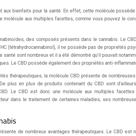
t aux bienfaits pour la santé. En effet, cette molécule possè
ne molécule aux multiples facettes, comme vous pouvez le const
nnabinoïdes, des composés présents dans le cannabis. Le CBD
THC (tétrahydrocannabinol), il ne possède pas de propriétés psy
a santé sont nombreux et il a été démontré qu’il pouvait nota
aques. Le CBD possède également des propriétés anti-inflammato
iétés thérapeutiques, la molécule CBD présente de nombreuses a
. De plus en plus de produits contenant du CBD sont d’aille
BD. Le CBD est donc une molécule aux multiples facettes q
teur dans le traitement de certaines maladies, ses nombreuses
nabis
résente de nombreux avantages thérapeutiques. Le CBD est n