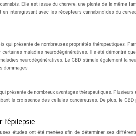
annabis. Elle est issue du chanvre, une plante de la même fami
git en interagissant avec les récepteurs cannabinoïdes du cerv
is qui présente de nombreuses propriétés thérapeutiques. Parm
er certaines maladies neurodégénératives. Il a été démontré que 
maladies neurodégénératives. Le CBD stimule également la neu
tres dommages.
ui présente de nombreux avantages thérapeutiques. Plusieurs ét
ibant la croissance des cellules cancéreuses. De plus, le CBD p
 l’épilepsie
ses études ont été menées afin de déterminer ses différentes